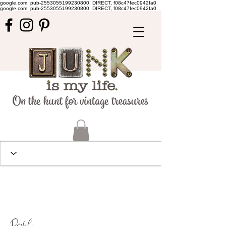
google.com, pub-2553055199230800, DIRECT, f08c47fec0942fa0
google.com, pub-2553055199230800, DIRECT, f08c47fec0942fa0
Profil