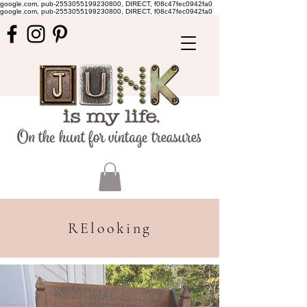
google.com, pub-2553055199230800, DIRECT, f08c47fec0942fa0
google.com, pub-2553055199230800, DIRECT, f08c47fec0942fa0
RElooking