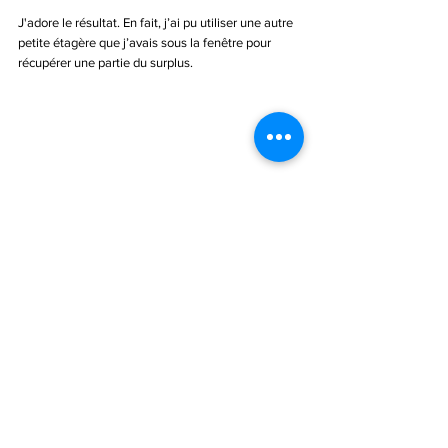
J'adore le résultat. En fait, j’ai pu utiliser une autre 
petite étagère que j’avais sous la fenêtre pour 
récupérer une partie du surplus. 
Maintenant, tout a sa place et certains de mes 
trésors ont également été purgés (à venir bientôt 
sur mes stands !). 