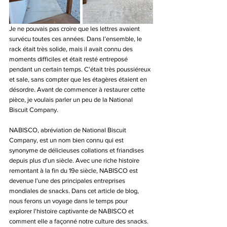
Je ne pouvais pas croire que les lettres avaient 
survécu toutes ces années. Dans l’ensemble, le 
rack était très solide, mais il avait connu des 
moments difficiles et était resté entreposé 
pendant un certain temps. C'était très poussiéreux 
et sale, sans compter que les étagères étaient en 
désordre. Avant de commencer à restaurer cette 
pièce, je voulais parler un peu de la National 
Biscuit Company.
NABISCO, abréviation de National Biscuit 
Company, est un nom bien connu qui est 
synonyme de délicieuses collations et friandises 
depuis plus d'un siècle. Avec une riche histoire 
remontant à la fin du 19e siècle, NABISCO est 
devenue l'une des principales entreprises 
mondiales de snacks. Dans cet article de blog, 
nous ferons un voyage dans le temps pour 
explorer l'histoire captivante de NABISCO et 
comment elle a façonné notre culture des snacks.