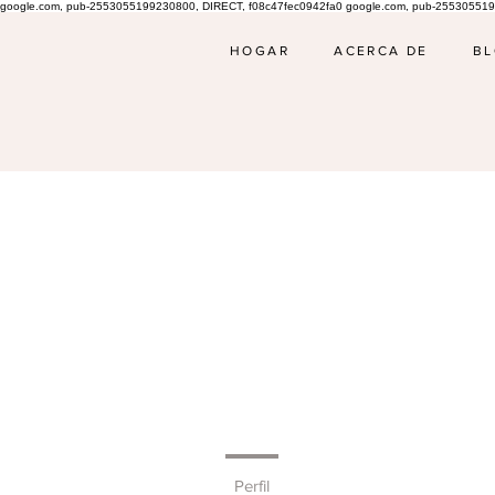
google.com, pub-2553055199230800, DIRECT, f08c47fec0942fa0 google.com, pub-255305519
HOGAR
ACERCA DE
B
Perfil